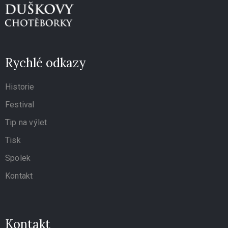
Rychlé odkazy
+420
732
Historie
124
Festival
416
Tip na výlet
info@choteborky.cz
Tisk
Spolek
Kontakt
Privacy
Policy
/
Kontakt