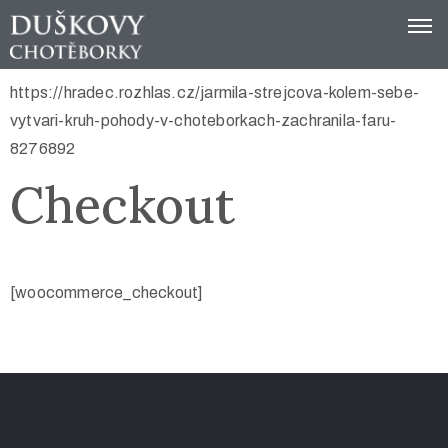
https://hradec.rozhlas.cz/jarmila-strejcova-kolem-sebe-
Domů
vytvari-kruh-pohody-v-choteborkach-zachranila-faru-
Spolek
8276892
Tip
Checkout
na
výlet
Festival
[woocommerce_checkout]
Kontakt