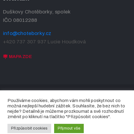
Terms
of
Duškovy Chotěborky, spolek
Use
IČO 08012288
info@choteborky.cz
+420 737 307 937
Lucie Houdková
MAPA ZDE
Používáme cookies, abychom vám mohli poskytnout co
možná nejlepší hudební zážitek. Souhlasíte, že bez nich to
nejde? Detailně je můžeme prozkoumat a své rozhodnutí
změnit po kliknutí na tlačítko "Přizpůsobit cookies".
© 2020 – 2024 Choteborky.cz | Všechna práva vyhrazena
Přizpůsobit cookies
Přijmout vše