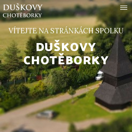
VÍTEJTE NA STRÁNKÁCH SPOLKU
Domů
DUŠKOVY
Spolek
CHOTĚBORKY
Tip
na
výlet
Festival
Kontakt