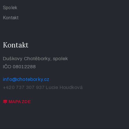
Spolek
Kontakt
Kontakt
Duškovy Chotěborky, spolek
IČO 08012288
info@choteborky.cz
+420 737 307 937
Lucie Houdková
MAPA ZDE