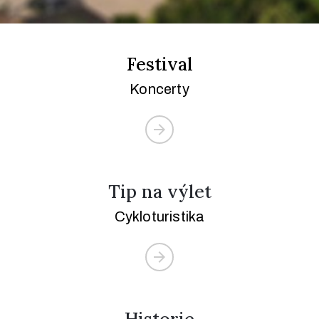
Festival
Koncerty
+420
732
124
416
info@choteborky.cz
Tip na výlet
Cykloturistika
Privacy
Policy
/
Historie